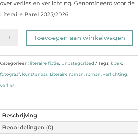
over verlies en verlichting. Genomineerd voor de
Literaire Parel 2025/2026.
Lichtbrekers
Toevoegen aan winkelwagen
aantal
Categorieën:
literaire fictie
,
Uncategorized
Tags:
boek
,
fotograaf
,
kunstenaar
,
Literaire roman
,
roman
,
verlichting
,
verlies
Beschrijving
Beoordelingen (0)